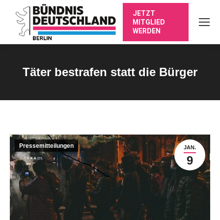
JETZT
MITGLIED
WERDEN
Täter bestrafen statt die Bürger
Sie befinden sich hier:
Pressemitteilungen
JAN.
9