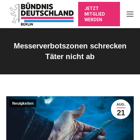
JETZT
MITGLIED
WERDEN
Messerverbotszonen schrecken
Täter nicht ab
Sie befinden sich hier:
Neuigkeiten
AUG.
21