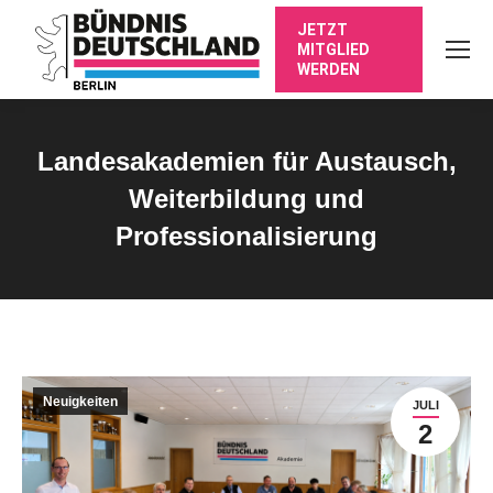
JETZT
MITGLIED
WERDEN
Landesakademien für Austausch,
Weiterbildung und
Professionalisierung
Sie befinden sich hier:
Neuigkeiten
JULI
2