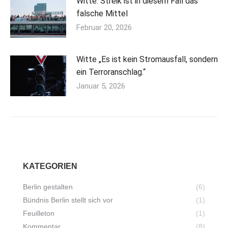
Witte: Streik ist in diesem Fall das
falsche Mittel
Februar 20, 2026
Witte „Es ist kein Stromausfall, sondern
ein Terroranschlag.“
Januar 5, 2026
KATEGORIEN
Berlin gestalten
(6)
Bündnis Berlin stellt sich vor
(1)
Feuilleton
(1)
Kommentar
(8)